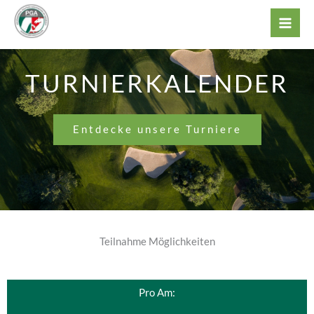
Zum
Inhalt
springen
TURNIERKALENDER
Entdecke unsere Turniere
Teilnahme Möglichkeiten
Pro Am: